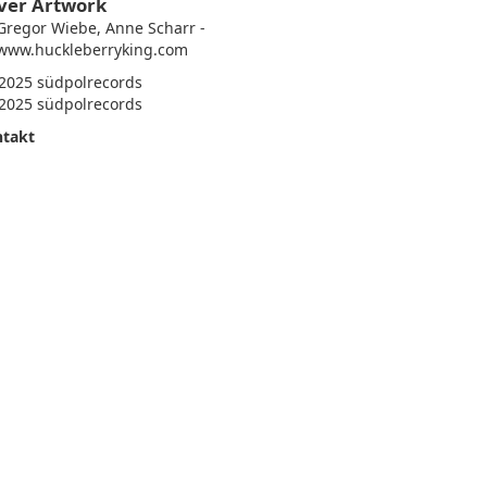
ver Artwork
Gregor Wiebe, Anne Scharr -
www.huckleberryking.com
2025 südpolrecords
2025 südpolrecords
takt