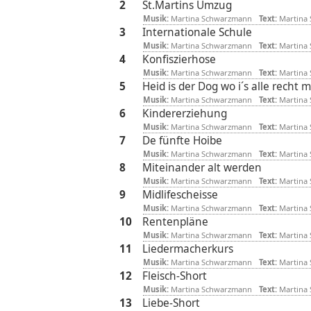
2
St.Martins Umzug
Musik:
Martina Schwarzmann
Text:
Martina
3
Internationale Schule
Musik:
Martina Schwarzmann
Text:
Martina
4
Konfiszierhose
Musik:
Martina Schwarzmann
Text:
Martina
5
Heid is der Dog wo i´s alle recht 
Musik:
Martina Schwarzmann
Text:
Martina
6
Kindererziehung
Musik:
Martina Schwarzmann
Text:
Martina
7
De fünfte Hoibe
Musik:
Martina Schwarzmann
Text:
Martina
8
Miteinander alt werden
Musik:
Martina Schwarzmann
Text:
Martina
9
Midlifescheisse
Musik:
Martina Schwarzmann
Text:
Martina
10
Rentenpläne
Musik:
Martina Schwarzmann
Text:
Martina
11
Liedermacherkurs
Musik:
Martina Schwarzmann
Text:
Martina
12
Fleisch-Short
Musik:
Martina Schwarzmann
Text:
Martina
13
Liebe-Short