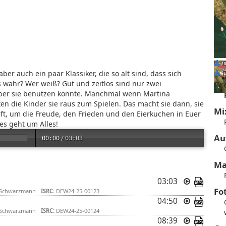
C
 aber auch ein paar Klassiker, die so alt sind, dass sich
D
 wahr? Wer weiß? Gut und zeitlos sind nur zwei
Pr
über sie benutzen könnte. Manchmal wenn Martina
n die Kinder sie raus zum Spielen. Das macht sie dann, sie
Mi
aft, um die Freude, den Frieden und den Eierkuchen in Euer
 es geht um Alles!
Au
00:00
/
03:03
Ma
03:03
Fo
 Schwarzmann
ISRC:
DEW24-25-00123
04:50
 Schwarzmann
ISRC:
DEW24-25-00124
08:39