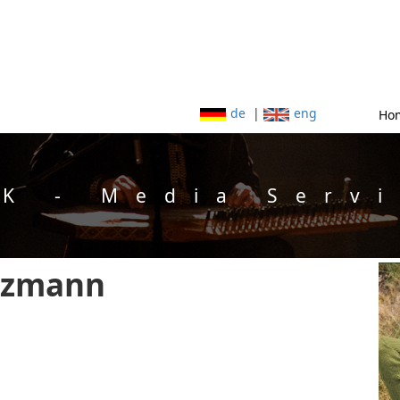
de
|
eng
Ho
K - Media Serv
rzmann