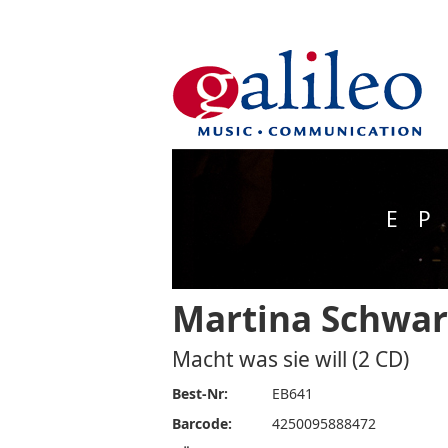
EP
Martina Schwa
Macht was sie will (2 CD)
Best-Nr:
EB641
Barcode:
4250095888472