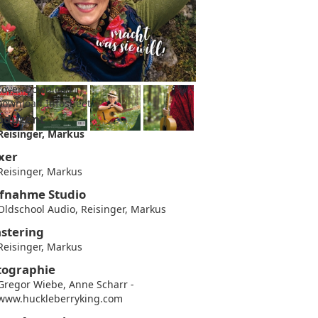
over Download
ownload Infosheet
oduzent
Reisinger, Markus
xer
Reisinger, Markus
fnahme Studio
Oldschool Audio, Reisinger, Markus
stering
Reisinger, Markus
tographie
Gregor Wiebe, Anne Scharr -
www.huckleberryking.com