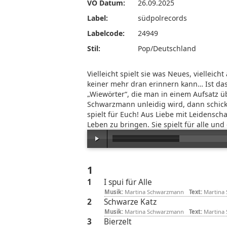
VÖ Datum:
26.09.2025
Label:
südpolrecords
Labelcode:
24949
Stil:
Pop/Deutschland
Vielleicht spielt sie was Neues, vielleicht
keiner mehr dran erinnern kann… Ist das
„Wiewörter“, die man in einem Aufsatz 
Schwarzmann unleidig wird, dann schicke
spielt für Euch! Aus Liebe mit Leidensch
Leben zu bringen. Sie spielt für alle und
1
1
I spui für Alle
Musik:
Martina Schwarzmann
Text:
Martina
2
Schwarze Katz
Musik:
Martina Schwarzmann
Text:
Martina
3
Bierzelt