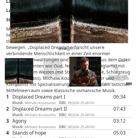
Label:
Seyir Muzik
Labelcode:
12661
Stil:
World Music/Griechenland
Michalis Kouloumis, selbst ein Kind zyprischer Flüchtlinge,
ließ sich für sein neues Album von Bildern von Menschen,
die aus ihrer Heimat vertrieben wurden, inspirieren und
bewegen. „Displaced Dreams“ erforscht unsere
verbindende Menschlichkeit in einer Zeit enormer
politischer Umwälzungen und vereint Musik aus dem Osten
(mit Instrumenten wie Oud, Ney, Laute und Baglama) mit
Musik aus dem Westen (mit Streicherensemble, Schlagzeug
und Kontrabass). Michalis Kouloumis ist Geiger und
Komponist mit Spezialisierung auf Musik aus dem östlichen
Mittelmeerraum sowie klassische osmanische Musik.
1
Displaced Dreams part I
06:34
Musik:
Michalis Kouloumis
ISRC:
BE2GN-25-00101
2
Displaced Dreams part II
07:43
Musik:
Michalis Kouloumis
ISRC:
BE2GN-25-00102
3
Agony
03:12
Musik:
Michalis Kouloumis
ISRC:
BE2GN-25-00103
4
Islands of hope
05:03