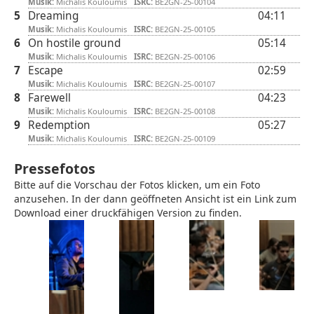
Musik:
Michalis Kouloumis
ISRC:
BE2GN-25-00104
5
Dreaming
04:11
Musik:
Michalis Kouloumis
ISRC:
BE2GN-25-00105
6
On hostile ground
05:14
Musik:
Michalis Kouloumis
ISRC:
BE2GN-25-00106
7
Escape
02:59
Musik:
Michalis Kouloumis
ISRC:
BE2GN-25-00107
8
Farewell
04:23
Musik:
Michalis Kouloumis
ISRC:
BE2GN-25-00108
9
Redemption
05:27
Musik:
Michalis Kouloumis
ISRC:
BE2GN-25-00109
Pressefotos
Bitte auf die Vorschau der Fotos klicken, um ein Foto
anzusehen. In der dann geöffneten Ansicht ist ein Link zum
Download einer druckfähigen Version zu finden.