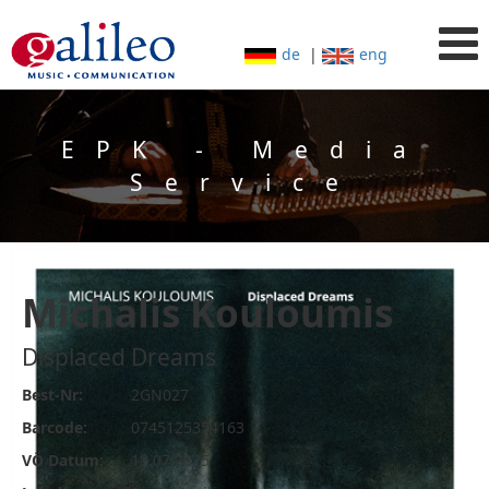
de
|
eng
EPK - Media
Service
Michalis Kouloumis
Displaced Dreams
Best-Nr:
2GN027
Barcode:
0745125354163
VÖ Datum:
18.07.2025