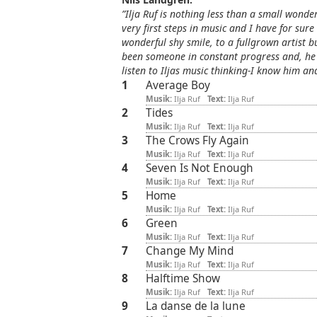
”Ilja Ruf is nothing less than a small wonde
very first steps in music and I have for sur
wonderful shy smile, to a fullgrown artist 
been someone in constant progress and, he sti
listen to Iljas music thinking-I know him an
1
Average Boy
Musik:
Ilja Ruf
Text:
Ilja Ruf
2
Tides
Musik:
Ilja Ruf
Text:
Ilja Ruf
3
The Crows Fly Again
Musik:
Ilja Ruf
Text:
Ilja Ruf
4
Seven Is Not Enough
Musik:
Ilja Ruf
Text:
Ilja Ruf
5
Home
Musik:
Ilja Ruf
Text:
Ilja Ruf
6
Green
Musik:
Ilja Ruf
Text:
Ilja Ruf
7
Change My Mind
Musik:
Ilja Ruf
Text:
Ilja Ruf
8
Halftime Show
Musik:
Ilja Ruf
Text:
Ilja Ruf
9
La danse de la lune