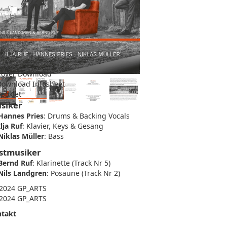
over Download
ownload Infosheet
ooklet
siker
Hannes Pries
:
Drums & Backing Vocals
Ilja Ruf
:
Klavier, Keys & Gesang
Niklas Müller
:
Bass
stmusiker
Bernd Ruf
:
Klarinette (Track Nr 5)
Nils Landgren
:
Posaune (Track Nr 2)
2024 GP_ARTS
2024 GP_ARTS
takt