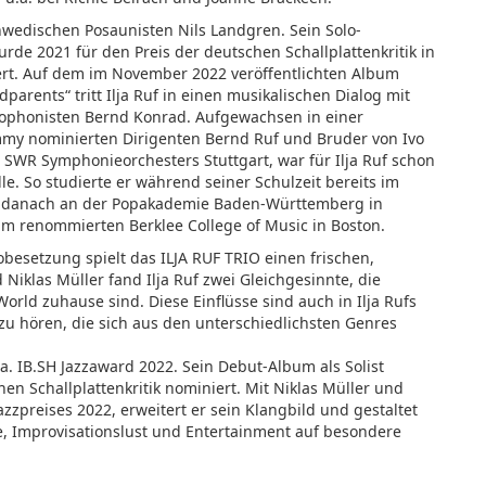
schwedischen Posaunisten Nils Landgren. Sein Solo-
rde 2021 für den Preis der deutschen Schallplattenkritik in
ert. Auf dem im November 2022 veröffentlichten Album
parents“ tritt Ilja Ruf in einen musikalischen Dialog mit
ophonisten Bernd Konrad. Aufgewachsen in einer
mmy nominierten Dirigenten Bernd Ruf und Bruder von Ivo
es SWR Symphonieorchesters Stuttgart, war für Ilja Ruf schon
le. So studierte er während seiner Schulzeit bereits im
, danach an der Popakademie Baden-Württemberg in
 renommierten Berklee College of Music in Boston.
obesetzung spielt das ILJA RUF TRIO einen frischen,
 Niklas Müller fand Ilja Ruf zwei Gleichgesinnte, die
World zuhause sind. Diese Einflüsse sind auch in Ilja Rufs
u hören, die sich aus den unterschiedlichsten Genres
u.a. IB.SH Jazzaward 2022. Sein Debut-Album als Solist
hen Schallplattenkritik nominiert. Mit Niklas Müller und
azzpreises 2022, erweitert er sein Klangbild und gestaltet
e, Improvisationslust und Entertainment auf besondere