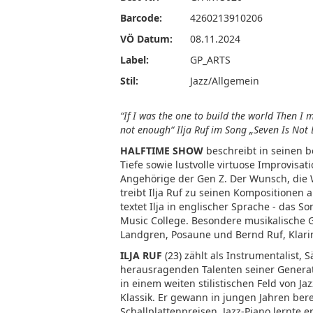
Barcode:
4260213910206
VÖ Datum:
08.11.2024
Label:
GP_ARTS
Stil:
Jazz/Allgemein
“If I was the one to build the world Then I 
not enough“ Ilja Ruf im Song „Seven Is Not
HALFTIME SHOW
beschreibt in seinen 
Tiefe sowie lustvolle virtuose Improvisa
Angehörige der Gen Z. Der Wunsch, die 
treibt Ilja Ruf zu seinen Kompositionen a
textet Ilja in englischer Sprache - das 
Music College. Besondere musikalische G
Landgren, Posaune und Bernd Ruf, Klarin
ILJA RUF
(23) zählt als Instrumentalist
herausragenden Talenten seiner Generati
in einem weiten stilistischen Feld von J
Klassik. Er gewann in jungen Jahren ber
Schallplattenpreisen. Jazz-Piano lernte e