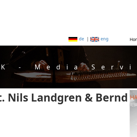
de
|
eng
Ho
K - Media Serv
at. Nils Landgren & Bernd