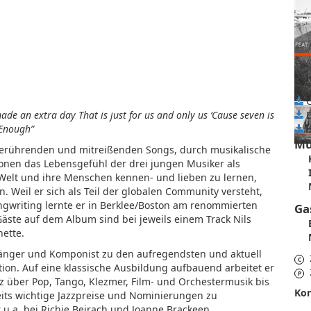
C
made an extra day That is just for us and only us ‘Cause seven is
D
 Enough”
B
Mu
berührenden und mitreißenden Songs, durch musikalische
tionen das Lebensgefühl der drei jungen Musiker als
Welt und ihre Menschen kennen- und lieben zu lernen,
n. Weil er sich als Teil der globalen Community versteht,
Songwriting lernte er in Berklee/Boston am renommierten
Ga
äste auf dem Album sind bei jeweils einem Track Nils
ette.
, Sänger und Komponist zu den aufregendsten und aktuell
C
on. Auf eine klassische Ausbildung aufbauend arbeitet er
P
azz über Pop, Tango, Klezmer, Film- und Orchestermusik bis
Kon
eits wichtige Jazzpreise und Nominierungen zu
r u.a. bei Richie Beirach und Joanne Brackeen.