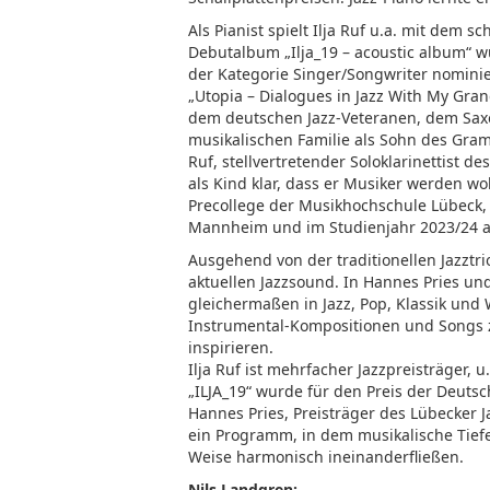
Als Pianist spielt Ilja Ruf u.a. mit dem 
Debutalbum „Ilja_19 – acoustic album“ wu
der Kategorie Singer/Songwriter nomini
„Utopia – Dialogues in Jazz With My Grand
dem deutschen Jazz-Veteranen, dem Sax
musikalischen Familie als Sohn des Gra
Ruf, stellvertretender Soloklarinettist d
als Kind klar, dass er Musiker werden wol
Precollege der Musikhochschule Lübeck
Mannheim und im Studienjahr 2023/24 am
Ausgehend von der traditionellen Jazztri
aktuellen Jazzsound. In Hannes Pries und
gleichermaßen in Jazz, Pop, Klassik und 
Instrumental-Kompositionen und Songs z
inspirieren.
Ilja Ruf ist mehrfacher Jazzpreisträger, 
„ILJA_19“ wurde für den Preis der Deutsc
Hannes Pries, Preisträger des Lübecker J
ein Programm, in dem musikalische Tief
Weise harmonisch ineinanderfließen.
Nils Landgren: