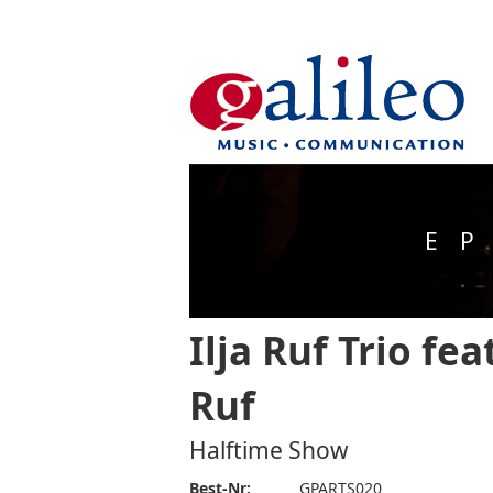
EP
Ilja Ruf Trio fe
Ruf
Halftime Show
Best-Nr:
GPARTS020